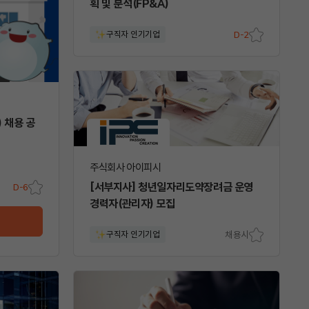
획 및 분석(FP&A)
구직자 인기기업
D-2
스크
랩
) 채용 공
주식회사 아이피시
[서부지사] 청년일자리도약장려금 운영
D-6
스크
경력자(관리자) 모집
랩
구직자 인기기업
채용시
스크
랩