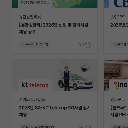
유한킴벌리㈜
(재)CBS
[유한킴벌리] 2026년 신입 및 경력사원
2026년
채용 공고
구직자 인기기업
D-2
구직자
스크
랩
케이티텔레캅㈜
인크루트
2026년 8차 KT telecop SG사원 상시
[인크루트
채용
사업 PM
보너스로 행복해요♡
D-4
보너스