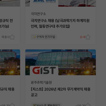
극지연구소
정규직 전
극지연구소 채용 (남극과학기지 하계지원
보가능)
인력, 월동연구대 추가모집)
채용시
구직자 인기기업
D-6
스크
스크
랩
랩
광주과학기술원
정규직 채용
[지스트] 2026년 제2차 무기계약직 채용
공고
~08.20
보너스로 행복해요♡
~08.20