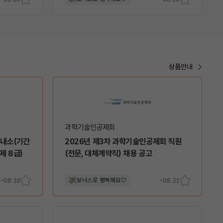
스크
스크
랩
랩
상품안내
과학기술인공제회
안내소(기간
2026년 제3차 과학기술인공제회 직원
제 8급)
(전문, 대체계약직) 채용 공고
~08.18
보너스로 행복해요♡
~08.21
스크
스크
랩
랩