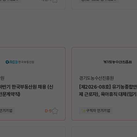
스크
랩
산원
경기도농수산진흥원
반기 한국부동산원 채용 (신
[제2026-08호] 유기농종합
 전문계약직)
제 근로자), 육아휴직 대체(임기
 인기기업
D-5
구직자 인기기업
스크
랩