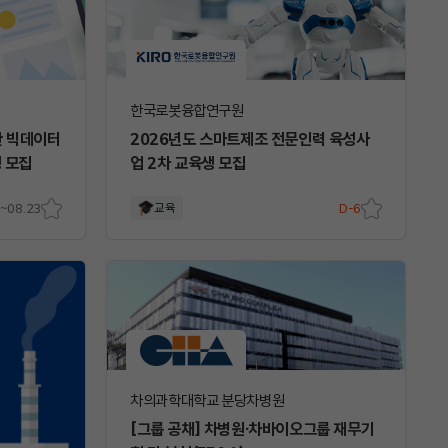
한국로봇융합연구원
용한 빅데이터
2026년도 스마트제조 전문인력 육성사
 모집
업 2차 교육생 모집
~08.23
교육
D-6
스크
스크
랩
랩
차의과학대학교 분당차병원
[그룹 공채] 차병원·차바이오그룹 재무기