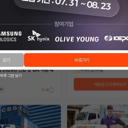
로 행복해요♡
채용시
스크
랩
쿠팡로지스틱스서비스(유)
[최대4340+참석비10만]쿠팡
차(입출고 오퍼레이터)전국 채
닫기
바로가기
 2026년 신입 및 경력 사원 채
구직자 인기기업
 하루 그만 보기
채용공고 자세히보기
OP
D-6
스크
랩