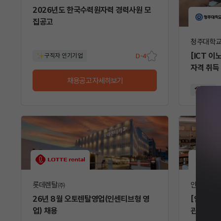
2026년도 한국수력원자력 경력사원 모
집공고
청주대학
[ICT 이
구직자 인기기업
D-4
스크
자격 취득
랩
채용공고 자세히보기
교육
롯데렌탈㈜
인크루트
26년 8월 오토렌탈영업(인센티브형 영
[인크루트
업) 채용
관리