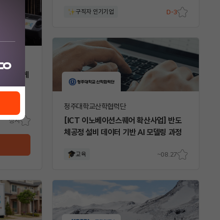
구직자 인기기업
D-3
스크
랩
CLS 지게
용
청주대학교산학협력단
[ICT 이노베이션스퀘어 확산사업] 반도
상시
스크
체공정 설비 데이터 기반 AI 모델링 과정
랩
교육
~08.27
스크
랩