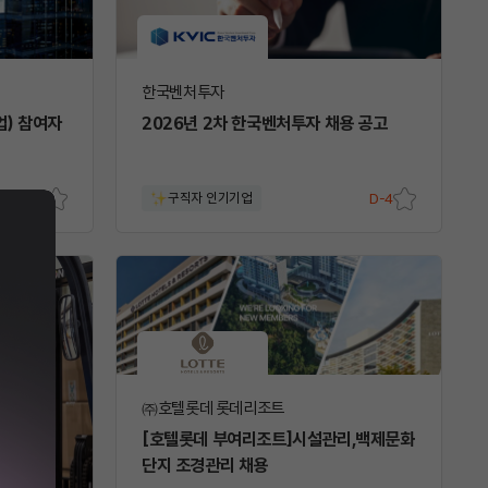
한국벤처투자
업) 참여자
2026년 2차 한국벤처투자 채용 공고
D-6
구직자 인기기업
D-4
스크
스크
랩
랩
㈜호텔롯데 롯데리조트
[호텔롯데 부여리조트]시설관리,백제문화
단지 조경관리 채용