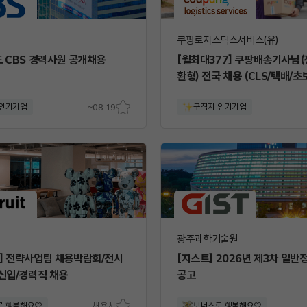
쿠팡로지스틱스서비스(유)
도 CBS 경력사원 공개채용
[월최대377] 쿠팡배송기사님(
환형) 전국 채용 (CLS/택배/초
 인기기업
~08.19
구직자 인기기업
스크
랩
광주과학기술원
] 전략사업팀 채용박람회/전시
[지스트] 2026년 제3차 일반
 신입/경력직 채용
공고
로 행복해요♡
채용시
보너스로 행복해요♡