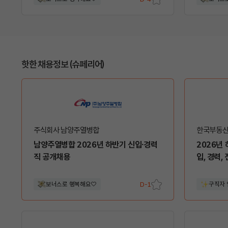
스크
랩
핫한 채용정보 (슈페리어)
주식회사 남양주열병합
한국부동
남양주열병합 2026년 하반기 신입·경력
2026년 하
직 공개채용
입, 경력,
보너스로 행복해요♡
D-1
구직자
스크
랩