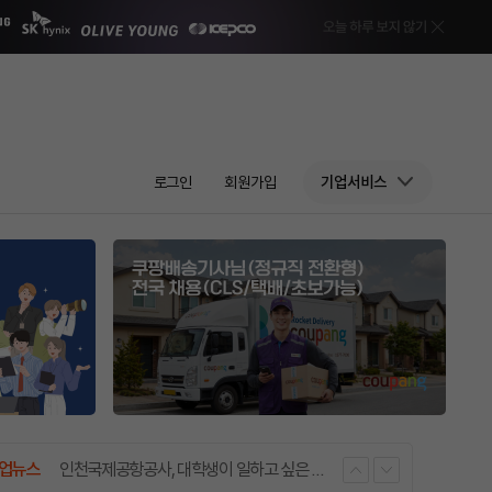
로그인
회원가입
기업서비스
내
매시 NCS 하나 더 증정!
업뉴스
공지사항
이벤트
인천국제공항공사, 대학생이 일하고 싶은 공기업 9년 연속 1위
취업뉴스
인크루트 사칭 메일 및 문자 메시지(피싱) 주의 안내
공지