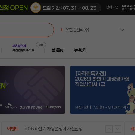
1
유한킴벌리(주)
2
(주)셀트리온제약
3
한국산업인력공단
셜록N
뉴워커
4
한국고용노동교육원
5
주식회사 캠코에프엠씨
6
한국부동산원
7
진주시시설관리공단
8
한국공항공사
9
중앙대학교
10
극지연구소
2026 일하고 싶은 기업 순위 공개!
이벤트
2026 하반기 채용설명회 사전신청
공지사항
취업운세 서비스 개편 안
이벤트
프리패스 구
취