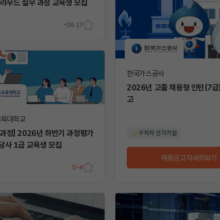
클라우드 실무 과정 교육생 모집
~08.17
스크
랩
한국가스공사
2026년 고졸 채용형 인턴(7급
고
교육대학교
과정] 2026년 하반기 과정평가
구직자 인기기업
담사 1급 교육생 모집
채용공고 자세히보기
D-4
스크
랩