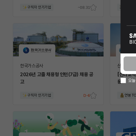
구직자 인기기업
~08.31
보너스
스크
랩
한국가스공사
신라교역
2026년 고졸 채용형 인턴(7급) 채용 공
[신라교역]
오늘
고
용
구직자 인기기업
D-6
연봉 T
스크
랩