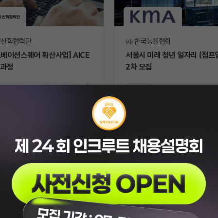
교산학협력단
㈔ 한국능률협회
노베이션스퀘어 확산사업] AICE
서울시 미래 청년 일자리 (점프
 과정
2차 모집
~08.27
교육
스크
랩
] 셜록N 플랫폼 운영 및 서치펌