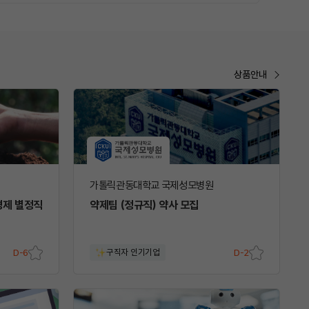
상품안내
가톨릭관동대학교 국제성모병원
경제 별정직
약제팀 (정규직) 약사 모집
D-6
구직자 인기기업
D-2
스크
스크
랩
랩