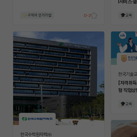
I서비스·
구직자 인기기업
D-2
교육
스크
랩
한국기술
[자격취득
형 직업상
교육
한국수력원자력㈜